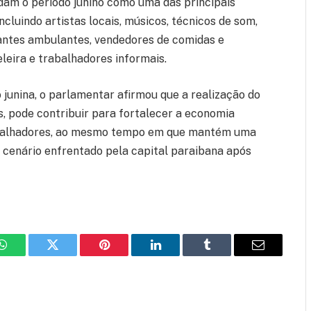
dam o período junino como uma das principais
cluindo artistas locais, músicos, técnicos de som,
iantes ambulantes, vendedores de comidas e
eleira e trabalhadores informais.
junina, o parlamentar afirmou que a realização do
, pode contribuir para fortalecer a economia
rabalhadores, ao mesmo tempo em que mantém uma
o cenário enfrentado pela capital paraibana após
WhatsApp
Twitter
Pinterest
LinkedIn
Tumblr
Email