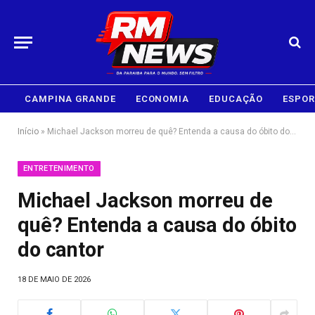
CAMPINA GRANDE
ECONOMIA
EDUCAÇÃO
ESPOR
Início
»
Michael Jackson morreu de quê? Entenda a causa do óbito do cantor
ENTRETENIMENTO
Michael Jackson morreu de
quê? Entenda a causa do óbito
do cantor
18 DE MAIO DE 2026