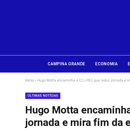
CAMPINA GRANDE
ECONOMIA
Início
»
Hugo Motta encaminha à CCJ PEC que reduz jornada e mi
ÚLTIMAS NOTÍCIAS
Hugo Motta encaminha
jornada e mira fim da 