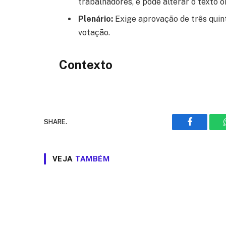
trabalhadores, e pode alterar o texto or
Plenário:
Exige aprovação de três quint
votação.
Contexto
SHARE.
Facebook
VEJA
TAMBÉM