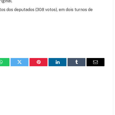
iginal.
os dos deputados (308 votos), em dois turnos de
WhatsApp
Twitter
Pinterest
LinkedIn
Tumblr
Email