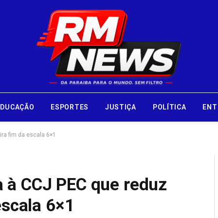
EDUCAÇÃO
ESPORTES
JUSTIÇA
POLÍTICA
ENT
ra fim da escala 6×1
 à CCJ PEC que reduz
escala 6×1