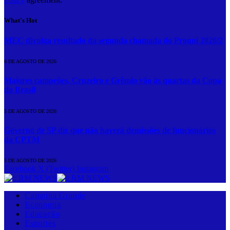
What's Hot
MEC divulga resultado da segunda chamada do Prouni 2026/2
6 DE AGOSTO DE 2026
Maiores campeões, Cruzeiro e Grêmio vão às quartas da Copa
do Brasil
5 DE AGOSTO DE 2026
Governo de SP diz que não haverá demissões de funcionários
da CPTM
5 DE AGOSTO DE 2026
Facebook
X (Twitter)
Instagram
Campina Grande
Economia
Educação
Esportes