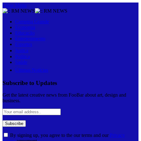
Close Menu
Campina Grande
Economia
Educação
Entretenimento
Esportes
Justiça
Política
Saúde
Últimas Notícias
Subscribe to Updates
Get the latest creative news from FooBar about art, design and
business.
By signing up, you agree to the our terms and our
Privacy
Policy
agreement.