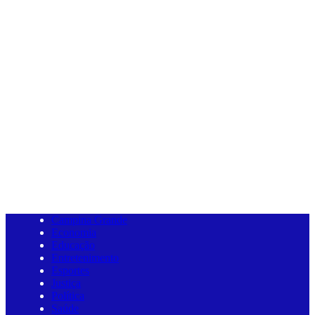
Campina Grande
Economia
Educação
Entretenimento
Esportes
Justiça
Política
Saúde