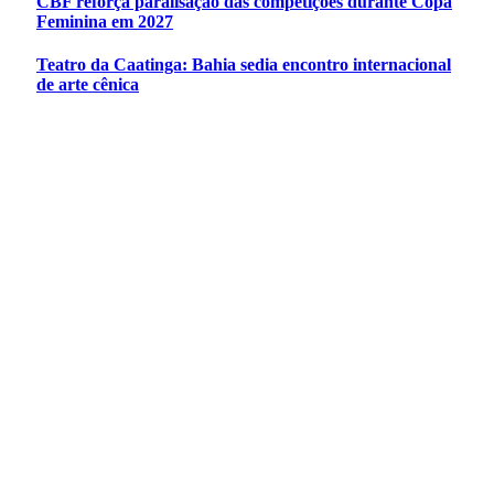
CBF reforça paralisação das competições durante Copa
Feminina em 2027
Teatro da Caatinga: Bahia sedia encontro internacional
de arte cênica