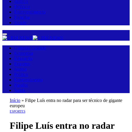
Justiça
Política
Entretenimento
Paraíba
Saúde
Campina Grande
Economia
Educação
Esportes
Justiça
Política
Entretenimento
Paraíba
Saúde
Início
»
Filipe Luís entra no radar para ser técnico de gigante
europeu
ESPORTES
Filipe Luís entra no radar