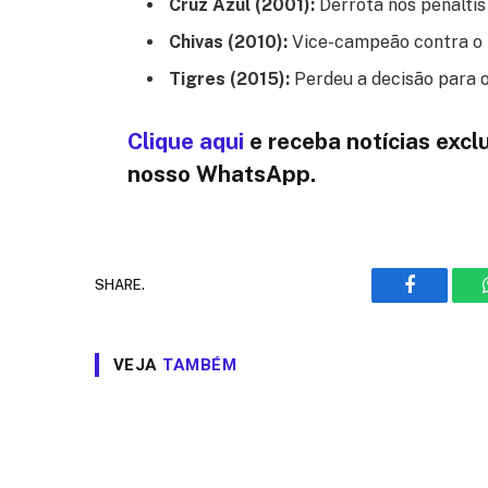
Cruz Azul (2001):
Derrota nos pênaltis
Chivas (2010):
Vice-campeão contra o 
Tigres (2015):
Perdeu a decisão para o
Cliq
ue aqui
e receba notícias excl
nosso WhatsApp.
SHARE.
Facebook
VEJA
TAMBÉM