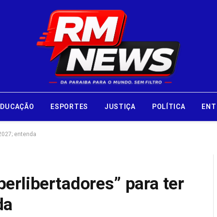
EDUCAÇÃO
ESPORTES
JUSTIÇA
POLÍTICA
ENT
2027; entenda
erlibertadores” para ter
da