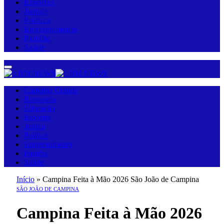
Esportes
Justiça
Política
Entretenimento
Paraíba
Saúde
Campina Grande
Economia
Educação
Esportes
Justiça
Política
Entretenimento
Paraíba
Saúde
Início
»
Campina Feita à Mão 2026 São João de Campina
SÃO JOÃO DE CAMPINA
Campina Feita à Mão 2026