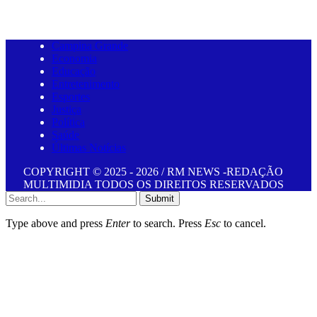
Campina Grande
Economia
Educação
Entretenimento
Esportes
Justiça
Política
Saúde
Últimas Notícias
COPYRIGHT © 2025 - 2026 / RM NEWS -REDAÇÃO
MULTIMIDIA TODOS OS DIREITOS RESERVADOS
Submit
Type above and press
Enter
to search. Press
Esc
to cancel.
iş
starzbet giriş
starzbet
starzbet güncel giriş
starzbet giriş
starzbet
starzb