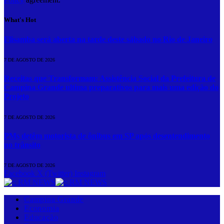
What's Hot
Flisamba será aberta na tarde deste sábado no Rio de Janeiro
7 DE AGOSTO DE 2026
Receitas que Transformam: Assistência Social da Prefeitura de
Campina Grande ultima preparativos para mais uma edição do
Projeto
7 DE AGOSTO DE 2026
PMs detêm motorista de ônibus em SP após desentendimento
no trânsito
7 DE AGOSTO DE 2026
Facebook
X (Twitter)
Instagram
Campina Grande
Economia
Educação