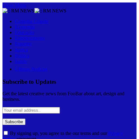
Close Menu
Campina Grande
Economia
Educação
Entretenimento
Esportes
Justiça
Política
Saúde
Últimas Notícias
Subscribe to Updates
Get the latest creative news from FooBar about art, design and
business.
By signing up, you agree to the our terms and our
Privacy
Policy
agreement.