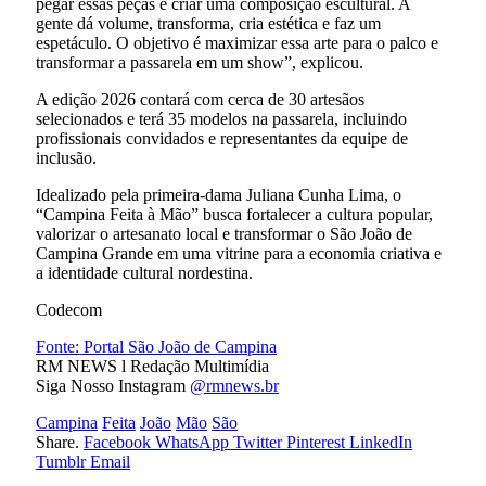
pegar essas peças e criar uma composição escultural. A
gente dá volume, transforma, cria estética e faz um
espetáculo. O objetivo é maximizar essa arte para o palco e
transformar a passarela em um show”, explicou.
A edição 2026 contará com cerca de 30 artesãos
selecionados e terá 35 modelos na passarela, incluindo
profissionais convidados e representantes da equipe de
inclusão.
Idealizado pela primeira-dama Juliana Cunha Lima, o
“Campina Feita à Mão” busca fortalecer a cultura popular,
valorizar o artesanato local e transformar o São João de
Campina Grande em uma vitrine para a economia criativa e
a identidade cultural nordestina.
Codecom
Fonte: Portal São João de Campina
RM NEWS l Redação Multimídia
Siga Nosso Instagram
@rmnews.br
Campina
Feita
João
Mão
São
Share.
Facebook
WhatsApp
Twitter
Pinterest
LinkedIn
Tumblr
Email